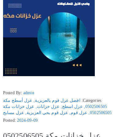
Posted By:
admin
Categories:
افضل عزل فوم بالعزيزية
‚
عزل أسطح مكة
0502506505
‚
عزل اسطح
‚
عزل خزانات
‚
عزل خزانات مكة
0502506505
‚
عزل فوم
‚
عزل فوم بحي العزيزية
‚
عزل مسابح
Posted:
2024-09-09
عزل خزانات مكة 0502506505