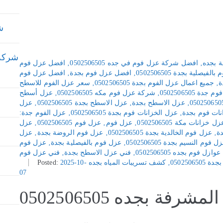
شر
شركة ع
 بجده
‚
افضل شركة عزل فوم في جده 0502506505
‚
افضل عزل فوم
يصلية بجدة 0502506505
‚
افضل عزل فوم بجدة
‚
افضل عزل فوم
ة
‚
جميع اعمال عزل الفوم بجدة 0502506505
‚
سعر عزل الفوم للاسطح
ة 0502506505
‚
شركة عزل فوم مكه 0502506505
‚
عزل أسطح
‚
عزل الاسطح بجدة
‚
عزل الاسطح بجدة 0502506505
‚
عزل
نات فوم بجدة
‚
عزل الخزانات فوم بجدة 0502506505
‚
عزل الفوم جدة:
زل خزانات مكة 0502506505
‚
عزل فوم
‚
عزل فوم 0502506505
‚
عزل
دة
‚
عزل فوم الخالدية بجدة 0502506505
‚
عزل فوم الروضة بجدة
‚
عزل
ل فوم النسيم بجدة 0502506505
‚
عزل فوم بالفيصلية بجدة
‚
عزل فوم
عوازل فوم بجده 0502506505
‚
فني عزل الاسطح بجدة
‚
فني عزل فوم
0502506
‚
كشف تسريبات المياه بجده
2025-10-
Posted:
07
رفة بجده 0502506505