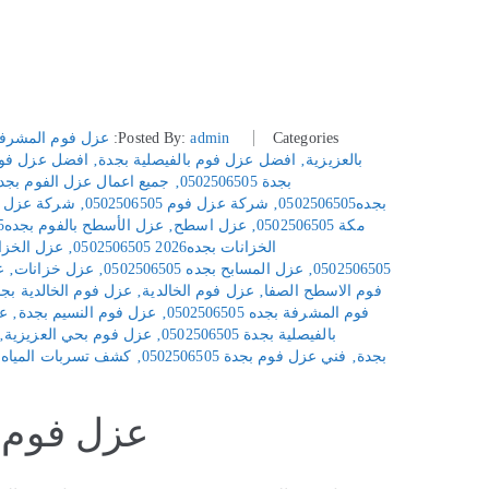
Categories:
admin
Posted By:
عزل فوم المشرفة
بالعزيزية
‚
افضل عزل فوم بالفيصلية بجدة
‚
افضل عزل فوم بالف
بجدة 0502506505
‚
جميع اعمال عزل الفوم بجد
بجده0502506505
‚
شركة عزل فوم 0502506505
‚
شركة عزل فوم جد
مكة 0502506505
‚
عزل اسطح
‚
عزل الأسطح بالفوم بجده0502506505
الخزانات بجده2026 0502506505
‚
عزل الخزا
0502506505
‚
عزل المسابح بجده 0502506505
‚
عزل خزانات
‚
ع
فوم الاسطح الصفا
‚
عزل فوم الخالدية
‚
عزل فوم الخالدية بج
فوم المشرفة بجده 0502506505
‚
عزل فوم النسيم بجدة
‚
عز
بالفيصلية بجدة 0502506505
‚
عزل فوم بحي العزيزية
‚
بجدة
‚
فني عزل فوم بجدة 0502506505
‚
كشف تسربات المياه بجدة 505
عزل فوم المش