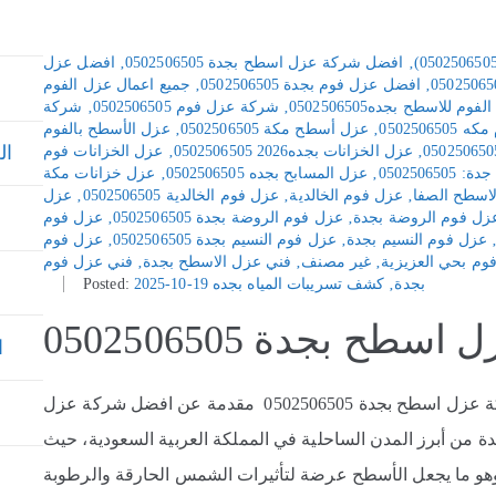
‚
افضل شركة عزل اسطح بجدة 0502506505
‚
افضل عزل
‚
افضل عزل فوم بجدة 0502506505
‚
جميع اعمال عزل الفوم
م للاسطح بجده0502506505
‚
شركة عزل فوم 0502506505
‚
شركة
0502506
‚
عزل أسطح مكة 0502506505
‚
عزل الأسطح بالفوم
ال
‚
عزل الخزانات بجده2026 0502506505
‚
عزل الخزانات فوم
050250650
‚
عزل المسابح بجده 0502506505
‚
عزل خزانات مكة
اسطح الصفا
‚
عزل فوم الخالدية
‚
عزل فوم الخالدية 0502506505
‚
عزل
زل فوم الروضة بجدة
‚
عزل فوم الروضة بجدة 0502506505
‚
عزل فوم
عزل فوم النسيم بجدة
‚
عزل فوم النسيم بجدة 0502506505
‚
عزل فوم
وم بحي العزيزية
‚
غير مصنف
‚
فني عزل الاسطح بجدة
‚
فني عزل فوم
بجدة
‚
كشف تسريبات المياه بجده
2025-10-19
Posted:
ح بجدة 0502506505
ا
افضل شركة عزل اسطح بجدة 0502506505 افضل شركة عزل اسطح بجدة 0502506505 مقدمة عن افضل شركة عزل
من أبرز المدن الساحلية في المملكة العربية السعودية، حيث
 وهو ما يجعل الأسطح عرضة لتأثيرات الشمس الحارقة والرطوبة