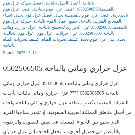
بالباحة
‚
أعمال العزل بالباحة
‚
افضل شركه عزل فوم
بالقصيم(0502506505)
‚
افضل عزل فوم بالباحة
‚
افضل عزل فوم
بالعزيزية
‚
افضل عزل فوم بالفيصلية بجدة
‚
افضل عزل فوم بجدة
‚
انشاء
المسابح المنزلي بالباحة
‚
جميع أعمال الفوم بالباحة
‚
شركة عزل فوم
بالقصيم0502506505
‚
عزل الحراري للاسطح بالباحة
‚
عزل حراري ومائي
بالباحة 0502506505
‚
عزل خزانات
‚
عزل فوم
‚
عزل فوم الخالدية
بجدة
‚
فني عزل فوم بجدة
‚
كشف تسربات المياه
‚
كشف تسربات المياه
بالباحة
Posted:
2025-11-12
عزل حراري ومائي بالباحة 0502506505
عزل حراري ومائي بالباحة 0502506505 عزل حراري ومائي
بالباحة 0502506505 ????️ عزل حراري ومائي بالباحة بأحدث
التقنيات المعتمدة تُعتبر منطقة عزل حراري ومائي بالباحة واحدة
من أجمل مناطق المملكة العربية السعودية، إذ تتميز بمناخها الفريد
الذي يجمع بين الأجواء المعتدلة في بعض الفصول، والرطوبة
والأمطار في فصول أخرى، ما يجعل الحاجة إلى عزل حراري