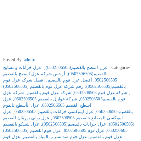
Posted By:
admin
Categories:
عزل اسطح بالقصيم(0502506505)
‚
عزل خزانات ومسابح
بالقصيم(0502506505)
‚
أرخص شركة عزل اسطح بالقصيم
0502506505
‚
أفضل عزل فوم بالقصيم
‚
افضل شركه عزل فوم
بالقصيم(0502506505)
‚
رقم شركة عزل فوم بالقصيم (0502506505)
‚
شركة عزل فوم 0502506505
‚
شركة عزل فوم بالقصيم
‚
شركة عزل
فوم بالقصيم0502506505
‚
شركة عوازل بالقصيم 0502506505
‚
عزل
اسطح القصيم 0502506505
‚
عزل الأسطح بالفوم
بالقصيم0502506505
‚
عزل ايبوكسي خزانات بالقصيم 0502506505
‚
عزل
ايبوكسي للمصانع بالقصيم 0502506505
‚
عزل بولي يوريثان القصيم
(0502506505)
‚
عزل خزانات بالقصيم(0502506505)
‚
عزل شينكو بالقصيم
050250605
‚
عزل فوم 0502506505
‚
عزل فوم القصيم (0502506505)
‚
عزل فوم بالقصيم
‚
عزل فوم ضد تسرب المياه بالقصيم
‚
عزل فوم