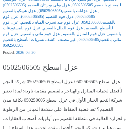
للمصانع بالقصيم 0502506505
‚
عزل بولي يوريثان القصيم (0502506505)
‚
عزل خزانات بالقصيم(0502506505)
‚
عزل شينكو بالقصيم
050250605
‚
عزل فوم القصيم (0502506505)
‚
عزل فوم
بالقصيم0502506505
‚
عزل فوم ضد تسرب المياه بالقصيم
‚
عزل فوم
للأسطح بالقصيم
‚
عزل فوم للفلل بالقصيم
‚
عزل فوم للمستودعات
بالقصيم
‚
عزل فوم للمنازل بالقصيم
‚
عزل فوم مائي بالقصيم
‚
عزل فوم
مائي بالقصيم0502506505
‚
غير مصنف
‚
كشف تسربات الأسطح بالقصيم
0502506505
Posted:
2026-03-20
عزل اسطح 0502506505
عزل اسطح 0502506505 عزل اسطح 0502506505 شركة النجم
الأفضل لحماية المنازل والهناجر بالقصيم مقدمة نارية: لماذا تعتبر
شركة النجم الخيار الأول في عزل اسطح 050250605 بكافة مدن
القصيم؟ تعد قضية الحفاظ على سلامة المباني من الرطوبة
والحرارة العالية في منطقة القصيم من أولويات أصحاب العقارات،
ومن هنا تبرز شركة النجم كأفضل مقدم لخدمة عزل اسطح […]