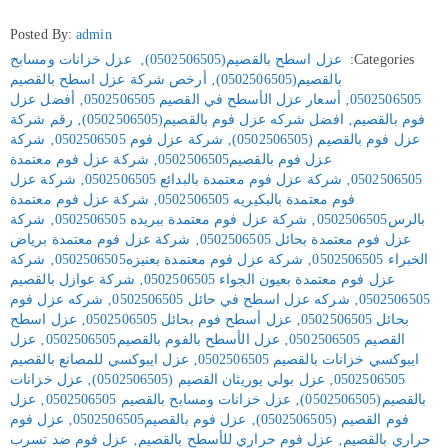
Posted By:
admin
Categories:
عزل اسطح بالقصيم(0502506505)
‚
عزل خزانات ومسابح
بالقصيم(0502506505)
‚
أرخص شركة عزل اسطح بالقصيم
0502506505
‚
أسعار عزل الأسطح في القصيم 0502506505
‚
أفضل عزل
فوم بالقصيم
‚
افضل شركه عزل فوم بالقصيم(0502506505)
‚
رقم شركة
عزل فوم بالقصيم (0502506505)
‚
شركة عزل فوم 0502506505
‚
شركة
عزل فوم بالقصيم0502506505
‚
شركة عزل فوم معتمدة
0502506505
‚
شركة عزل فوم معتمدة بالبدائع 0502506505
‚
شركة عزل
فوم معتمدة بالبكيريه 0502506505
‚
شركة عزل فوم معتمدة
بالرس0502506505
‚
شركة عزل فوم معتمدة ببريده 0502506505
‚
شركة
عزل فوم معتمدة بحائل 0502506505
‚
شركة عزل فوم معتمدة برياض
الخبراء 0502506505
‚
شركة عزل فوم معتمدة بعنيزه0502506505
‚
شركة
عزل فوم معتمدة بعيون الجواء 0502506505
‚
شركة عوازل بالقصيم
0502506505
‚
شركه عزل اسطح في حائل 0502506505
‚
شركه عزل فوم
بحائل 0502506505
‚
عزل أسطح فوم بحائل 0502506505
‚
عزل اسطح
القصيم 0502506505
‚
عزل الأسطح بالفوم بالقصيم0502506505
‚
عزل
ايبوكسي خزانات بالقصيم 0502506505
‚
عزل ايبوكسي للمصانع بالقصيم
0502506505
‚
عزل بولي يوريثان القصيم (0502506505)
‚
عزل خزانات
بالقصيم(0502506505)
‚
عزل خزانات ومسابح بالقصيم 0502506505
‚
عزل
فوم القصيم (0502506505)
‚
عزل فوم بالقصيم0502506505
‚
عزل فوم
حراري بالقصيم
‚
عزل فوم حراري للأسطح بالقصيم
‚
عزل فوم ضد تسرب