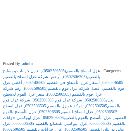
Posted By:
admin
Categories:
عزل اسطح بالقصيم(0502506505)
‚
عزل خزانات ومسابح
بالقصيم(0502506505)
‚
أرخص شركة عزل اسطح بالقصيم
0502506505
‚
أسعار عزل الأسطح في القصيم 0502506505
‚
أفضل عزل
فوم بالقصيم
‚
افضل شركه عزل فوم بالقصيم(0502506505)
‚
رقم شركة
عزل فوم بالقصيم (0502506505)
‚
سعر عزل الفوم للاسطح
بجده0502506505
‚
شركة عزل فوم 0502506505
‚
شركة عزل فوم
بالقصيم0502506505
‚
شركة عوازل بالقصيم 0502506505
‚
عزل اسطح
0502506505
‚
عزل اسطح القصيم 0502506505
‚
عزل الأسطح بالفوم
القصيم
‚
عزل الأسطح بالفوم بالقصيم0502506505
‚
عزل ايبوكسي خزانات
بالقصيم 0502506505
‚
عزل ايبوكسي للمصانع بالقصيم 0502506505
‚
عزل
بولي يوريثان القصيم (0502506505)
‚
عزل خزانات بالقصيم(0502506505)