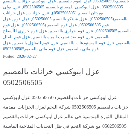
بالقصيم0502506505
‚
عزل الفوم بالقصيم
‚
عزل ايبوكسي خزانات بالقصيم
0502506505
‚
عزل ايبوكسي للمصانع بالقصيم 0502506505
‚
عزل بولي
يوريثان القصيم (0502506505)
‚
عزل خزانات
‚
عزل خزانات
بالقصيم(0502506505)
‚
عزل شينكو بالقصيم 050250605
‚
عزل فوم
‚
عزل
فوم 0502506505
‚
عزل فوم القصيم (0502506505)
‚
عزل فوم
بالقصيم0502506505
‚
عزل فوم حراري بالقصيم
‚
عزل فوم حراري للأسطح
بالقصيم
‚
عزل فوم ضد تسرب المياه بالقصيم
‚
عزل فوم للفلل
بالقصيم
‚
عزل فوم للمستودعات بالقصيم
‚
عزل فوم للمنازل بالقصيم
‚
عزل
فوم مائي بالقصيم
‚
عزل فوم مائي بالقصيم0502506505
Posted:
2026-02-27
عزل ايبوكسي خزانات بالقصيم
0502506505
عزل ايبوكسي خزانات بالقصيم 0502506505 عزل ايبوكسي
خزانات بالقصيم 0502506505 شركة النجم لعزل الخزانات مقدمة
المقال: الثورة الهندسية في عالم عزل ايبوكسي خزانات بالقصيم
0502506505 مع شركة النجم في ظل التحديات المناخية القاسية