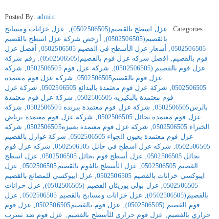
Posted By:
admin
Categories:
عزل اسطح بالقصيم(0502506505)
‚
عزل خزانات ومسابح
بالقصيم(0502506505)
‚
أرخص شركة عزل اسطح بالقصيم
0502506505
‚
أسعار عزل الأسطح في القصيم 0502506505
‚
أفضل عزل
فوم بالقصيم
‚
افضل شركه عزل فوم بالقصيم(0502506505)
‚
رقم شركة
عزل فوم بالقصيم (0502506505)
‚
شركة عزل فوم 0502506505
‚
شركة
عزل فوم بالقصيم0502506505
‚
شركة عزل فوم معتمدة
0502506505
‚
شركة عزل فوم معتمدة بالبدائع 0502506505
‚
شركة عزل
فوم معتمدة بالبكيريه 0502506505
‚
شركة عزل فوم معتمدة
بالرس0502506505
‚
شركة عزل فوم معتمدة ببريده 0502506505
‚
شركة
عزل فوم معتمدة بحائل 0502506505
‚
شركة عزل فوم معتمدة برياض
الخبراء 0502506505
‚
شركة عزل فوم معتمدة بعنيزه0502506505
‚
شركة
عزل فوم معتمدة بعيون الجواء 0502506505
‚
شركة عوازل بالقصيم
0502506505
‚
شركه عزل اسطح في حائل 0502506505
‚
شركه عزل فوم
بحائل 0502506505
‚
عزل أسطح فوم بحائل 0502506505
‚
عزل اسطح
القصيم 0502506505
‚
عزل الأسطح بالفوم بالقصيم0502506505
‚
عزل
ايبوكسي خزانات بالقصيم 0502506505
‚
عزل ايبوكسي للمصانع بالقصيم
0502506505
‚
عزل بولي يوريثان القصيم (0502506505)
‚
عزل خزانات
بالقصيم(0502506505)
‚
عزل خزانات ومسابح بالقصيم 0502506505
‚
عزل
فوم القصيم (0502506505)
‚
عزل فوم بالقصيم0502506505
‚
عزل فوم
حراري بالقصيم
‚
عزل فوم حراري للأسطح بالقصيم
‚
عزل فوم ضد تسرب