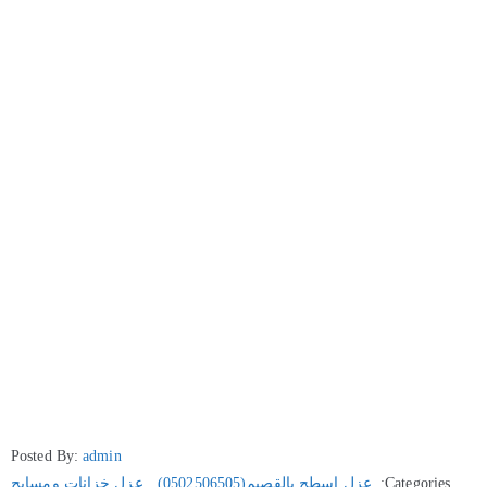
Posted By:
admin
Categories:
عزل اسطح بالقصيم(0502506505)
‚
عزل خزانات ومسابح