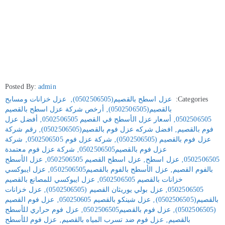
Posted By:
admin
Categories:
عزل اسطح بالقصيم(0502506505)
‚
عزل خزانات ومسابح
بالقصيم(0502506505)
‚
أرخص شركة عزل اسطح بالقصيم
0502506505
‚
أسعار عزل الأسطح في القصيم 0502506505
‚
أفضل عزل
فوم بالقصيم
‚
افضل شركه عزل فوم بالقصيم(0502506505)
‚
رقم شركة
عزل فوم بالقصيم (0502506505)
‚
شركة عزل فوم 0502506505
‚
شركة
عزل فوم بالقصيم0502506505
‚
شركة عزل فوم معتمدة
0502506505
‚
عزل اسطح
‚
عزل اسطح القصيم 0502506505
‚
عزل الأسطح
بالفوم القصيم
‚
عزل الأسطح بالفوم بالقصيم0502506505
‚
عزل ايبوكسي
خزانات بالقصيم 0502506505
‚
عزل ايبوكسي للمصانع بالقصيم
0502506505
‚
عزل بولي يوريثان القصيم (0502506505)
‚
عزل خزانات
بالقصيم(0502506505)
‚
عزل شينكو بالقصيم 050250605
‚
عزل فوم القصيم
(0502506505)
‚
عزل فوم بالقصيم0502506505
‚
عزل فوم حراري للأسطح
بالقصيم
‚
عزل فوم ضد تسرب المياه بالقصيم
‚
عزل فوم للأسطح