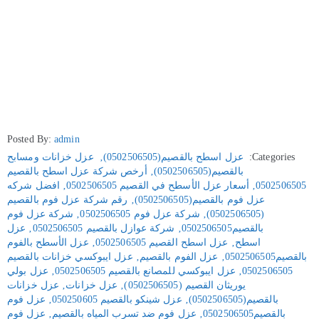
Posted By:
admin
Categories:
عزل اسطح بالقصيم(0502506505)
‚
عزل خزانات ومسابح
بالقصيم(0502506505)
‚
أرخص شركة عزل اسطح بالقصيم
0502506505
‚
أسعار عزل الأسطح في القصيم 0502506505
‚
افضل شركه
عزل فوم بالقصيم(0502506505)
‚
رقم شركة عزل فوم بالقصيم
(0502506505)
‚
شركة عزل فوم 0502506505
‚
شركة عزل فوم
بالقصيم0502506505
‚
شركة عوازل بالقصيم 0502506505
‚
عزل
اسطح
‚
عزل اسطح القصيم 0502506505
‚
عزل الأسطح بالفوم
بالقصيم0502506505
‚
عزل الفوم بالقصيم
‚
عزل ايبوكسي خزانات بالقصيم
0502506505
‚
عزل ايبوكسي للمصانع بالقصيم 0502506505
‚
عزل بولي
يوريثان القصيم (0502506505)
‚
عزل خزانات
‚
عزل خزانات
بالقصيم(0502506505)
‚
عزل شينكو بالقصيم 050250605
‚
عزل فوم
بالقصيم0502506505
‚
عزل فوم ضد تسرب المياه بالقصيم
‚
عزل فوم