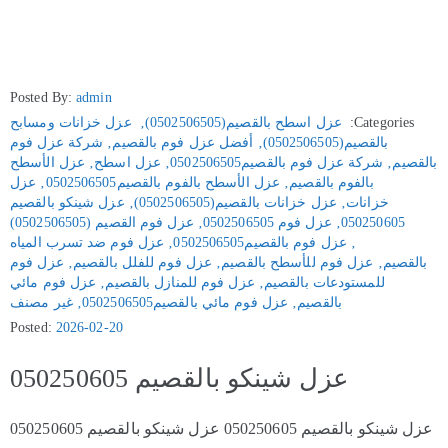
Posted By:
admin
Categories:
عزل اسطح بالقصيم(0502506505)
‚
عزل خزانات ومسابح
بالقصيم(0502506505)
‚
أفضل عزل فوم بالقصيم
‚
شركة عزل فوم
بالقصيم
‚
شركة عزل فوم بالقصيم0502506505
‚
عزل اسطح
‚
عزل الأسطح
بالفوم بالقصيم
‚
عزل الأسطح بالفوم بالقصيم0502506505
‚
عزل
خزانات
‚
عزل خزانات بالقصيم(0502506505)
‚
عزل شينكو بالقصيم
050250605
‚
عزل فوم 0502506505
‚
عزل فوم القصيم (0502506505)
‚
عزل فوم بالقصيم0502506505
‚
عزل فوم ضد تسرب المياه
بالقصيم
‚
عزل فوم للأسطح بالقصيم
‚
عزل فوم للفلل بالقصيم
‚
عزل فوم
للمستودعات بالقصيم
‚
عزل فوم للمنازل بالقصيم
‚
عزل فوم مائي
بالقصيم
‚
عزل فوم مائي بالقصيم0502506505
‚
غير مصنف
Posted:
2026-02-20
عزل شينكو بالقصيم 050250605
عزل شينكو بالقصيم 050250605 عزل شينكو بالقصيم 050250605