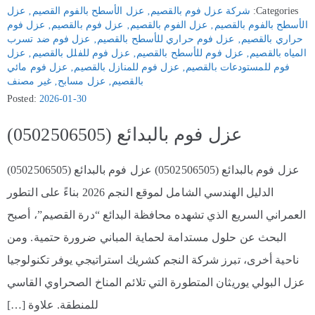
Categories:
شركة عزل فوم بالقصيم
‚
عزل الأسطح بالفوم القصيم
‚
عزل
الأسطح بالفوم بالقصيم
‚
عزل الفوم بالقصيم
‚
عزل فوم بالقصيم
‚
عزل فوم
حراري بالقصيم
‚
عزل فوم حراري للأسطح بالقصيم
‚
عزل فوم ضد تسرب
المياه بالقصيم
‚
عزل فوم للأسطح بالقصيم
‚
عزل فوم للفلل بالقصيم
‚
عزل
فوم للمستودعات بالقصيم
‚
عزل فوم للمنازل بالقصيم
‚
عزل فوم مائي
بالقصيم
‚
عزل مسابح
‚
غير مصنف
Posted:
2026-01-30
عزل فوم بالبدائع (0502506505)
عزل فوم بالبدائع (0502506505) عزل فوم بالبدائع (0502506505)
الدليل الهندسي الشامل لموقع النجم 2026 بناءً على التطور
العمراني السريع الذي تشهده محافظة البدائع “درة القصيم”، أصبح
البحث عن حلول مستدامة لحماية المباني ضرورة حتمية. ومن
ناحية أخرى، تبرز شركة النجم كشريك استراتيجي يوفر تكنولوجيا
عزل البولي يوريثان المتطورة التي تلائم المناخ الصحراوي القاسي
للمنطقة. علاوة […]