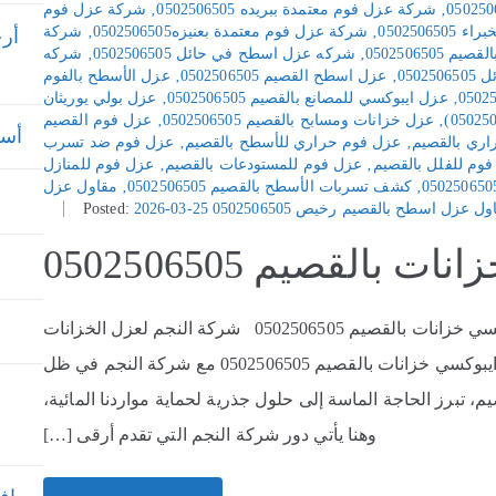
‚
شركة عزل فوم معتمدة ببريده 0502506505
‚
شركة عزل فوم
050250
‚
شركة عزل فوم معتمدة بعنيزه0502506505
‚
شركة
أرخ
0502506505
‚
شركه عزل اسطح في حائل 0502506505
‚
شركه
050
‚
عزل اسطح القصيم 0502506505
‚
عزل الأسطح بالفوم
‚
عزل ايبوكسي للمصانع بالقصيم 0502506505
‚
عزل بولي يوريثان
‚
عزل خزانات ومسابح بالقصيم 0502506505
‚
عزل فوم القصيم
أسعا
ري بالقصيم
‚
عزل فوم حراري للأسطح بالقصيم
‚
عزل فوم ضد تسرب
وم للفلل بالقصيم
‚
عزل فوم للمستودعات بالقصيم
‚
عزل فوم للمنازل
‚
كشف تسربات الأسطح بالقصيم 0502506505
‚
مقاول عزل
ل عزل اسطح بالقصيم رخيص 0502506505
2026-03-25
Posted:
بالقصيم 0502506505
عزل ايبوكسي خزانات بالقصيم 0502506505 عزل ايبوكسي خزانات بالقصيم 0502506505 شركة النجم لعزل الخزانات
مقدمة المقال: الثورة الهندسية في عالم عزل ايبوكسي خزانات بالقصيم 0502506505 مع شركة النجم في ظل
م، تبرز الحاجة الماسة إلى حلول جذرية لحماية مواردنا المائية،
وهنا يأتي دور شركة النجم التي تقدم أرقى […]