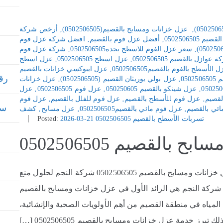
‚
عزل خزانات ومسابح بالقصيم(0502506505)
‚
أرخص شركة
050250650
‚
أفضل عزل فوم بالقصيم
‚
افضل شركه عزل فوم
‚
سعر عزل الفوم للاسطح بجده0502506505
‚
شركة عزل فوم
عوازل بالقصيم 0502506505
‚
عزل اسطح 0502506505
‚
عزل اسطح
 الأسطح بالفوم بالقصيم0502506505
‚
عزل ايبوكسي خزانات بالقصيم
رقم
05
‚
عزل بولي يوريثان القصيم (0502506505)
‚
عزل خزانات
‚
عزل شينكو بالقصيم 050250605
‚
عزل فوم 0502506505
‚
عزل
لقصيم
‚
عزل فوم للأسطح بالقصيم
‚
عزل فوم للفلل بالقصيم
‚
عزل فوم
سعر
ئي بالقصيم
‚
عزل فوم مائي بالقصيم0502506505
‚
عزل مسابح
‚
كشف
تسربات الأسطح بالقصيم 0502506505
2026-03-21
Posted:
بالقصيم 0502506505
عزل خزانات ومسابح بالقصيم 0502506505 عزل خزانات ومسابح بالقصيم 0502506505 شركة النجم لحلول منع
ُعد شركة النجم هي الرائد الأول في عزل خزانات ومسابح بالقصيم
ونقاء المياه في منطقة القصيم من أهم الأولويات الصحية والإنشائية،
لك تبرز خدمة عزل خزانات ومسابح بالقصيم 0502506505 […]