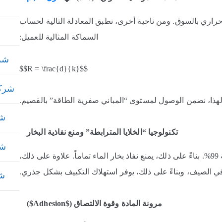
حراري بالسوق. ومن ناحية أخرى، نطبق المعادلة التالية لحساب
السماكة المثالية للعميل:
شركة
$$R = \frac{d}{k}$$
شركة 
شر
تكنولوجيا “الخلايا المترابطة” ومنع نفاذية البخار
شر
من خلايا مغلقة بنسبة 99%. بناءً على ذلك، يمنع نفاذ بخار الماء تماماً. علاوة على ذلك،
ي الصيف، وبناءً على ذلك، يوفر استهلاك التكييف بشكل جذري.
شر
مرونة المادة وقوة الالتصاق ($Adhesion$)