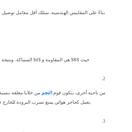
بناءً على المقاييس الهندسية، نمتلك أقل معامل توصيل 
حيث $R$ هي المقاومة و $d$ السماكة. ونتيجة لهذا، نضمن الوصول لمستوى “المباني صفرية الطاقة” بالقصيم.
من ناحية أخرى، يتكون فوم
النجم
يعمل كحاجز هوائي يمنع تسرب البرودة للخارج ف