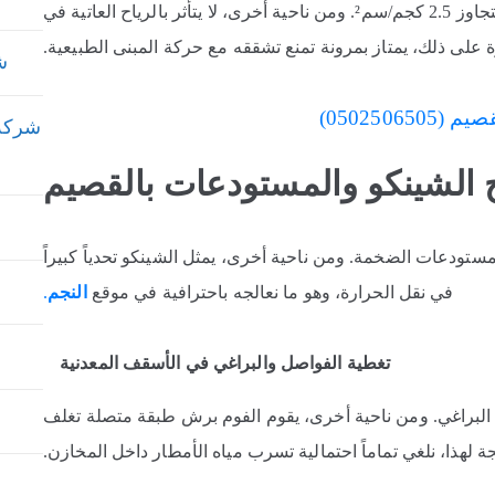
بناءً على الاختبارات، يلتصق الفوم بالأسطح بقوة تتجاوز 2.5 كجم/سم². ومن ناحية أخرى، لا يتأثر بالرياح العاتية في
 على ذلك، يمتاز بمرونة تمنع تشققه مع حركة المبنى الطبيعية.
شر
05025065)
شركة ع
 الشينكو والمستودعات بالقصيم
لمستودعات الضخمة. ومن ناحية أخرى، يمثل الشينكو تحدياً كبيراً
في نقل الحرارة، وهو ما نعالجه باحترافية في موقع
النجم
.
تغطية الفواصل والبراغي في الأسقف المعدنية
ماكن البراغي. ومن ناحية أخرى، يقوم الفوم برش طبقة متصلة تغلف
 لهذا، نلغي تماماً احتمالية تسرب مياه الأمطار داخل المخازن.