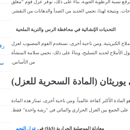
ترفع نسبة الرطوبة الجوية. بناءً على ذلك، نوفر عزل فوم “مغلق
حات. ونتيجة لهذا، نحمي الحديد من الصدأ والدهانات من التقشر.
التحديات الإنشائية في محافظة الرس والتربة الملحية
الأملاح الكبريتية. ومن ناحية أخرى، نستخدم الفوم المصبوب لعزل
رقم
لأملاح لحديد التسليح، وبناءً على ذلك، نحمي سلامة المنشأة
من الأساس.
سعر
ي يوريثان (المادة السحرية للعزل
)
هو المادة الأكثر كفاءة عالمياً. ومن ناحية أخرى، تمتاز هذه المادة
 على الجمع بين العزل الحراري والمائي في “رشة واحدة” فقط.
معادلة الموصلية الحرارية ($k$) في
عزل النجم