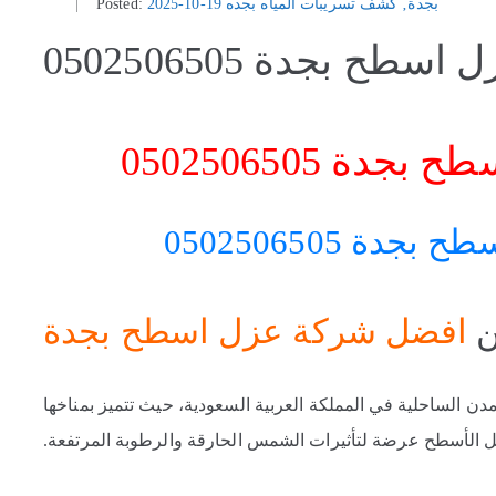
بجدة
‚
كشف تسريبات المياه بجده
2025-10-19
Posted:
ح بجدة 0502506505
 0502506505
ة 0502506505
ن
افضل شركة عزل اسطح بجدة
مدن الساحلية في المملكة العربية السعودية، حيث تتميز بمناخها
ل الأسطح عرضة لتأثيرات الشمس الحارقة والرطوبة المرتفعة.