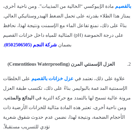
بالقصيم
مادة الإيبوكسي “الخالية من المذيبات”. ومن ناحية أخرى،
يمتاز هذا الطلاء بقدرته على تحمل الضغط الهيدروستاتيكي العالي.
بناءً على ذلك، نمنع تفاعل الماء مع الإسمنت ونتيجة لهذا، نحافظ
على درجة الحموضة (pH) المثالية للمياه داخل خزانات القصيم
بضمان
شركة النجم (0502506505)
.
العزل الإسمنتي المرن (Cementitious Waterproofing)
علاوة على ذلك، نعتمد في
عزل خزانات بالقصيم
على الخلطات
الإسمنتية المدعمة بالبوليمر. بناءً على ذلك، تكتسب طبقة العزل
مرونة عالية تسمح لها بالتمدد مع حركة التربة في
البدائع والمذنب
.
ومن ناحية أخرى، تعتبر هذه المادة مثالية للخزانات الأرضية ذات
الأحجام الضخمة، ونتيجة لهذا، نضمن عدم حدوث شقوق شعرية
تؤدي للتسريب مستقبلاً.