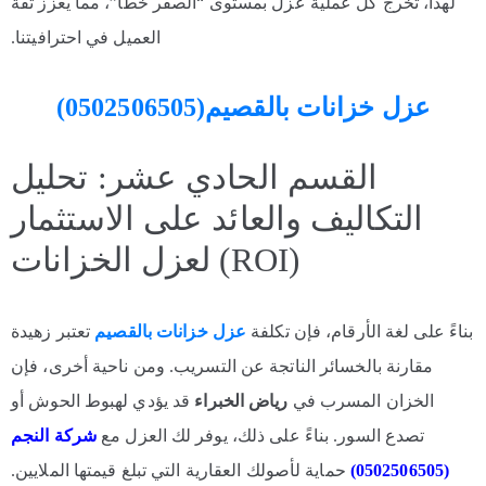
لهذا، تخرج كل عملية عزل بمستوى “الصفر خطأ”، مما يعزز ثقة
العميل في احترافيتنا.
عزل خزانات بالقصيم(0502506505)
القسم الحادي عشر: تحليل
التكاليف والعائد على الاستثمار
(ROI) لعزل الخزانات
بناءً على لغة الأرقام، فإن تكلفة
عزل خزانات بالقصيم
تعتبر زهيدة
مقارنة بالخسائر الناتجة عن التسريب. ومن ناحية أخرى، فإن
الخزان المسرب في
رياض الخبراء
قد يؤدي لهبوط الحوش أو
تصدع السور. بناءً على ذلك، يوفر لك العزل مع
شركة النجم
(0502506505)
حماية لأصولك العقارية التي تبلغ قيمتها الملايين.