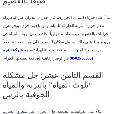
صيفاً بالقصيم
بناءً على فيزياء التبادل الحراري، فإن جدران الخزان غير المعزولة
تنقل حرارة التربة الحارقة للمياه. ومن ناحية أخرى، يوفر
عزل
خزانات بالقصيم
طبقة عازلة حرارياً تحافظ على برودة المياه في
بريدة
. بناءً على ذلك، يحصل سكان القصيم على مياه منعشة صيفاً
دون الحاجة لمبردات إضافية. ونتيجة لهذا، تساهم
شركة النجم
(0502506505)
في توفير رفاهية إضافية لعملائها الكرام.
القسم الثامن عشر: حل مشكلة
“تلوث المياه” بالتربة والمياه
الجوفية بالرس
بناءً على الدراسات الصحية، فإن الخزان غير المعزول يسرب