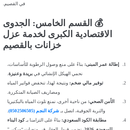
في القصيم.
💰
القسم الخامس: الجدوى
الاقتصادية الكبرى لخدمة عزل
خزانات بالقصيم
إطالة عمر المبنى
:
بناءً على منع وصول الرطوبة للأساسات،
نحمي الهيكل الإنشائي في
بريدة وعنيزة
.
توفير مالي ضخم
:
ونتيجة لهذا، تنخفض فواتير المياه
ومصاريف الصيانة المتكررة.
الأمن الصحي
:
من ناحية أخرى، نمنع تلوث المياه بالبكتيريا
والتربة الجوفية، اتصل بـ
شركة النجم (0502506505
)
.
مطابقة الكود السعودي
:
بناءً على التزامنا بـ
كود البناء
السعودي 2026
، نضمن قبول العقار في منصات “سكني”