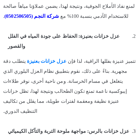
لمنع نفاذ الأملاح الجوفية، ونتيجة لهذا، يضمن عملاؤنا مياهاً صالحة
للاستخدام الآدمي بنسبة 100% مع
شركة
النجم (0502506505
)
.
عزل خزانات بعنيزة: الحفاظ على جودة المياه في الفلل
والقصور
تتميز عنيزة بفللها الراقية، لذا فإن
عزل خزانات بعنيزة
يتطلب دقة
مجهرية. بناءً على ذلك، نقوم بتطبيق نظام العزل البلوري الذي
يتغلغل في مسام الخرسانة. ومن ناحية أخرى، نوفر طلاءات
إيبوكسية ناعمة تمنع تكون الطحالب ونتيجة لهذا، تظل خزانات
عنيزة نظيفة ومعقمة لفترات طويلة، مما يقلل من تكاليف
التنظيف الدوري.
عزل خزانات بالرس: مواجهة ملوحة التربة والتآكل الكيميائي