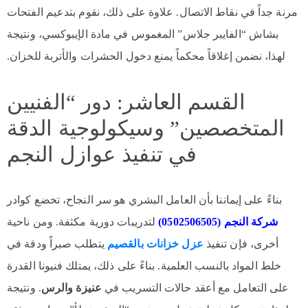
مرنة جداً في نقاط الاتصال. علاوة على ذلك، نقوم بتدعيم الفتحات
بشاش “الفايبر جلاس” المغموس في مادة الإيبوكسي، ونتيجة
لهذا، نضمن إغلاقاً محكماً يمنع دخول الحشرات والأتربة للخزان.
القسم العاشر: دور “الفنيين
المتخصصين” وسيكولوجية الدقة
في تنفيذ عوازل النجم
بناءً على إيماننا بأن العامل البشري هو سر النجاح، تخضع كوادر
شركة النجم (0502506505)
لتدريبات دورية مكثفة. ومن ناحية
أخرى، فإن تنفيذ
عزل خزانات بالقصيم
يتطلب صبراً ودقة في
خلط المواد بالنسب العلمية. بناءً على ذلك، يمتلك فنيونا القدرة
على التعامل مع أعقد حالات التسريب في
عنيزة والرس
. ونتيجة