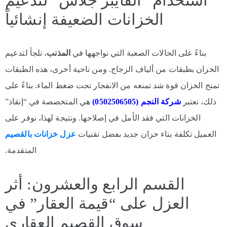
استخدام “الفايبر جلاس” لتدعيم
الخزانات الضعيفة إنشائياً
بناءً على الحالات الصعبة التي نواجهها في
المذنب
، نلجأ لتدعيم
الخزان بطبقات من ألياف الزجاج. ومن ناحية أخرى، هذه الطبقات
تمنح الخزان قوة شد تمنعه من الانفجار تحت ضغط الماء. بناءً على
ذلك، تعتبر
شركة النجم (0502506505)
هي المتخصصة في “إنقاذ”
الخزانات التي فقد الأمل في إصلاحها. ونتيجة لهذا، نوفر على
العميل تكلفة بناء خزان جديد بفضل تقنيات
عزل خزانات بالقصيم
المتقدمة.
القسم الرابع والعشرون: أثر
العزل على “قيمة العقار” في
سوق القصيم العقاري