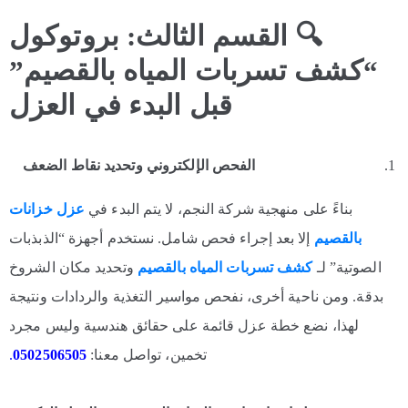
🔍
القسم الثالث: بروتوكول
“كشف تسربات المياه بالقصيم”
قبل البدء في العزل
الفحص الإلكتروني وتحديد نقاط الضعف
بناءً على منهجية شركة النجم، لا يتم البدء في
عزل خزانات
بالقصيم
إلا بعد إجراء فحص شامل. نستخدم أجهزة “الذبذبات
الصوتية” لـ
كشف تسربات المياه بالقصيم
وتحديد مكان الشروخ
بدقة. ومن ناحية أخرى، نفحص مواسير التغذية والردادات ونتيجة
لهذا، نضع خطة عزل قائمة على حقائق هندسية وليس مجرد
تخمين، تواصل معنا:
0502506505
.