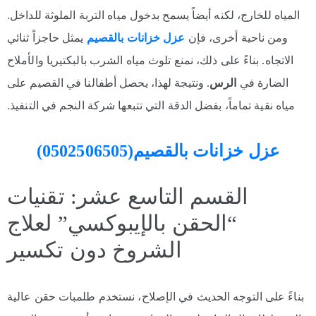
المياه للخارج، لكنه أيضاً يسمح بدخول مياه التربة الملوثة للداخل.
ومن ناحية أخرى، فإن
عزل خزانات بالقصيم
يمثل حاجزاً ثنائي
الاتجاه. بناءً على ذلك، نمنع تلوث مياه الشرب بالبكتيريا والأملاح
الضارة في
الرس
. ونتيجة لهذا، يحصل أطفالنا في القصيم على
مياه نقية تماماً، بفضل الدقة التي تتبعها شركة النجم في التنفيذ.
عزل خزانات بالقصيم(0502506505)
القسم التاسع عشر: تقنيات
“الحقن بالإيبوكسي” لعلاج
الشروخ دون تكسير
بناءً على التوجه الحديث في الإصلاح، نستخدم طلمبات حقن عالية