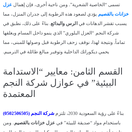
تسمى “الخاصية الشعرية”. ومن ناحية أخرى، فإن إهمال
عزل
خزانات بالقصيم
يؤدي لصعود هذه الرطوبة إلى جدران المنزل، مما
يسبب تقشر الدهانات في
الرس والبدائع
. بناءً على ذلك، نطبق في
شركة النجم “العزل البلوري” الذي ينمو داخل المسام ويغلقها
تماماً. ونتيجة لهذا، نوقف زحف الرطوبة قبل وصولها للمبنى، مما
يحمي ديكوراتك الداخلية وتوفير مبالغ طائلة في الترميم.
القسم الثامن: معايير “الاستدامة
البيئية” في عوازل شركة النجم
المعتمدة
بناءً على رؤية السعودية 2030، تلتزم
شركة النجم (0502506505)
باستخدام مواد “صديقة للبيئة” في
عزل خزانات بالقصيم
. ومن