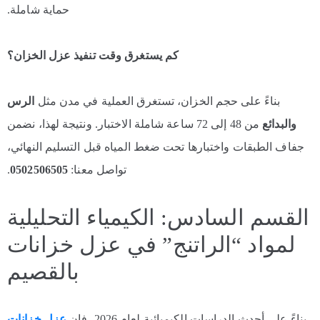
حماية شاملة.
كم يستغرق وقت تنفيذ عزل الخزان؟
بناءً على حجم الخزان، تستغرق العملية في مدن مثل
الرس
والبدائع
من 48 إلى 72 ساعة شاملة الاختبار. ونتيجة لهذا، نضمن
جفاف الطبقات واختبارها تحت ضغط المياه قبل التسليم النهائي،
تواصل معنا:
0502506505
.
القسم السادس: الكيمياء التحليلية
لمواد “الراتنج” في عزل خزانات
بالقصيم
بناءً على أحدث الدراسات الكيميائية لعام 2026، فإن
عزل خزانات