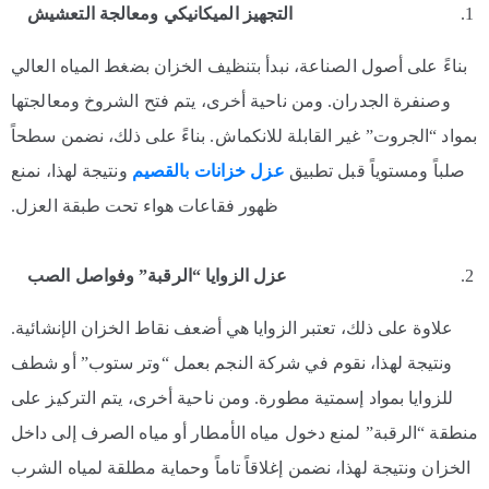
التجهيز الميكانيكي ومعالجة التعشيش
بناءً على أصول الصناعة، نبدأ بتنظيف الخزان بضغط المياه العالي
وصنفرة الجدران. ومن ناحية أخرى، يتم فتح الشروخ ومعالجتها
بمواد “الجروت” غير القابلة للانكماش. بناءً على ذلك، نضمن سطحاً
صلباً ومستوياً قبل تطبيق
عزل خزانات بالقصيم
ونتيجة لهذا، نمنع
ظهور فقاعات هواء تحت طبقة العزل.
عزل الزوايا “الرقبة” وفواصل الصب
علاوة على ذلك، تعتبر الزوايا هي أضعف نقاط الخزان الإنشائية.
ونتيجة لهذا، نقوم في شركة النجم بعمل “وتر ستوب” أو شطف
للزوايا بمواد إسمتية مطورة. ومن ناحية أخرى، يتم التركيز على
منطقة “الرقبة” لمنع دخول مياه الأمطار أو مياه الصرف إلى داخل
الخزان ونتيجة لهذا، نضمن إغلاقاً تاماً وحماية مطلقة لمياه الشرب