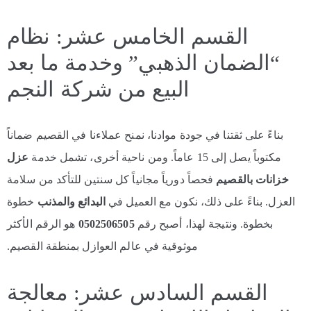
القسم الخامس عشر: نظام
“الضمان الذهبي” وخدمة ما بعد
البيع من شركة النجم
بناءً على ثقتنا في جودة موادنا، نمنح عملاءنا في القصيم ضماناً
مكتوباً يصل إلى 15 عاماً. ومن ناحية أخرى، تشمل خدمة
عزل
خزانات بالقصيم
فحصاً دورياً مجانياً كل سنتين للتأكد من سلامة
العزل. بناءً على ذلك، نكون مع العميل في
البدائع والمذنب
خطوة
بخطوة. ونتيجة لهذا، أصبح رقم
0502506505
هو الرقم الأكثر
موثوقية في عالم العوازل بمنطقة القصيم.
القسم السادس عشر: معالجة