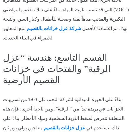
ناحية أخرى، هذه المواد خالية من المركبات العضوية المتطايرة
(VOCs) التي قد تسبب تلوث المياه. بناءً على ذلك، نضمن لمواطني
البكيرية والمذنب
مياهاً نقية وصحية للأطفال وكبار السن. ونتيجة
لهذا، تم اعتمادنا كأفضل
شركة عزل
خزانات بالقصيم
تتبع المعايير
الخضراء في البناء الحديث.
القسم التاسع: هندسة “عزل
الرقبة” والفتحات في خزانات
القصيم الأرضية
بناءً على الخبرة الميدانية لشركة النجم، فإن 60% من تسريبات
الخزانات في
بريدة
تبدأ من “الرقبة”. ومن ناحية أخرى، فإن هذه
المنطقة تتعرض لضغط التربة السطحية ومياه الأمطار. بناءً على
ذلك، نستخدم في
عزل خزانات بالقصيم
معاجين بولي يوريثان